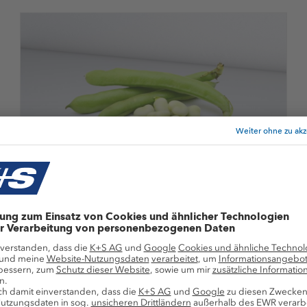
Körnerleguminosen
Körnerleguminosen haben hervorragende
Vorfruchtwirkungen. Sie verbessern die
Bodenstruktur, haben eine phytosanitäre
Wirkung und versorgen sich in der
Symbiose mit Knöllchenbakterien selbst