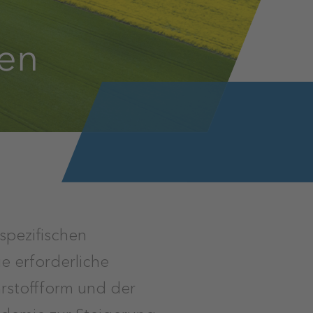
en
 spezifischen
e erforderliche
rstoffform und der
ademie zur Steigerung