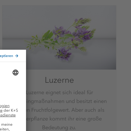
Luzerne
Luzerne eignet sich ideal für
Greeningmaßnahmen und besitzt einen
hohen Fruchtfolgewert. Aber auch als
Futterpflanze kommt ihr eine große
Bedeutung zu.