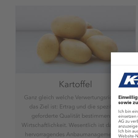
Kartoffel
Ganz gleich welche Verwertungsrichtung
das Ziel ist: Ertrag und die spezifisch
geforderte Qualität bestimmen die
Wirtschaftlichkeit. Wesentlich ist dabei ein
hervorragendes Anbaumanagement mit