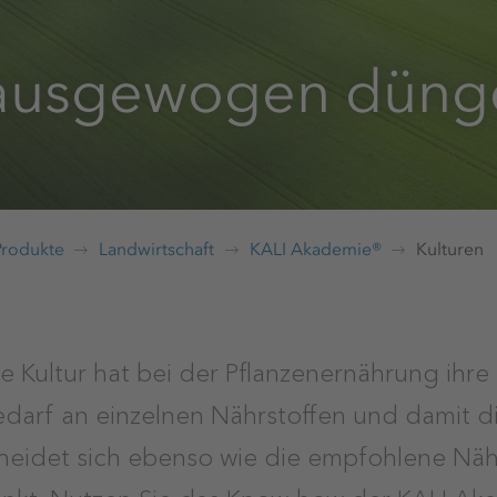
 ausgewogen düng
Produkte
Landwirtschaft
KALI Akademie®
Kulturen
e Kultur hat bei der Pflanzenernährung ihre
arf an einzelnen Nährstoffen und damit di
idet sich ebenso wie die empfohlene Näh
nkt. Nutzen Sie das Know-how der KALI Ak