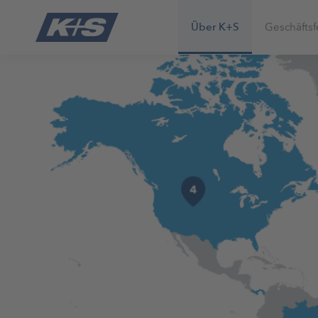
Über K+S
Geschäftsf