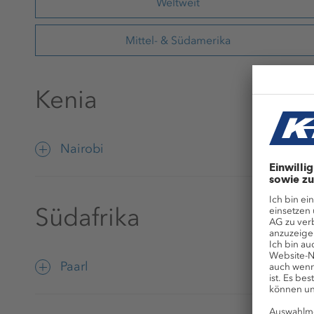
Weltweit
Mittel- & Südamerika
Kenia
Nairobi
KPLUSS Fertilizers Kenya Ltd
Kenia
Südafrika
Vertrieb
Paarl
ADRESSE
Fertiva Proprietary Limited