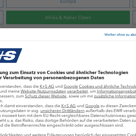
Europa
Afrika & Naher Osten