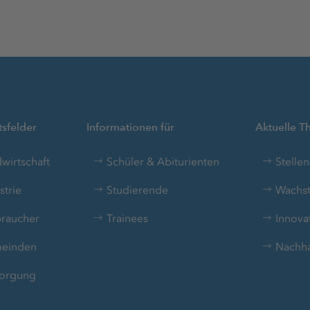
KONTAKT
+971 4876 1158
https://www.ks-middleeast.com
sfelder
Informationen für
Aktuelle 
wirtschaft
Schüler & Abiturienten
Stelle
strie
Studierende
Wachst
raucher
Trainees
Innova
einden
Nachhal
orgung