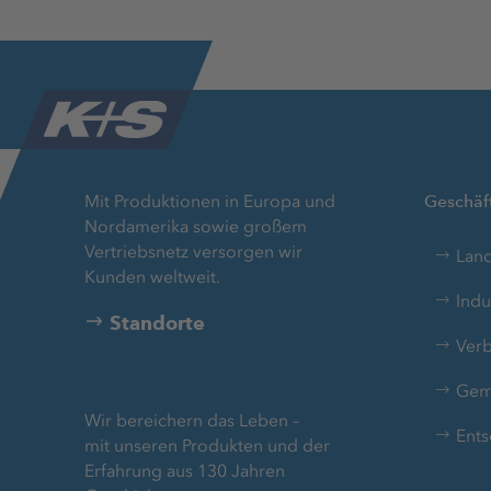
Lwanyonyi Mukono
Vertrieb
PKW Route
Uganda
ADRESSE
PKW Route
Office 410 - Indigo Tower, Cluster D Jumeirah
Lakes Towers
PO Box. 337465
Mit Produktionen in Europa und
Geschäft
Dubai
Nordamerika sowie großem
Vertriebsnetz versorgen wir
Land
Vereinigte Arabische Emirate
Kunden weltweit.
Indu
Standorte
PKW Route
Verb
Gem
Wir bereichern das Leben –
Ents
mit unseren Produkten und der
Erfahrung aus 130 Jahren