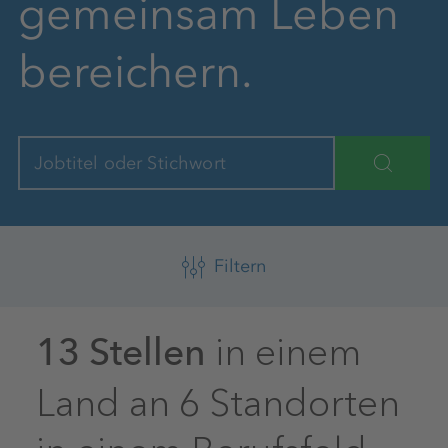
gemeinsam Leben
bereichern.
Jobtitel oder Stichwort
Filtern
in einem
13 Stellen
Land an 6 Standorten
Filter zurücksetzen
in einem Berufsfeld