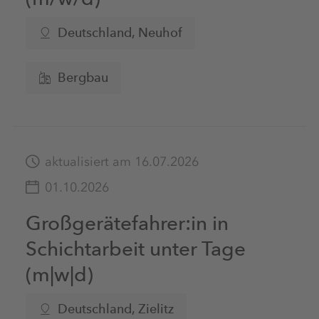
Personal
(4)
Unterbreizbach
(0)
Deutschland, Neuhof
Produktion
(12)
Wunstorf
(0)
Recht & Steuern
(0)
Bergbau
Zielitz
(5)
Sicherheit, Gesundheit, Umwelt &
Qualitätsmanagement
(1)
Weitere Standorte
Technik & Instandhaltung
(28)
aktualisiert am 16.07.2026
Vertrieb & Marketing
(3)
01.10.2026
Großgerätefahrer:in in
Schichtarbeit unter Tage
(m|w|d)
Deutschland, Zielitz