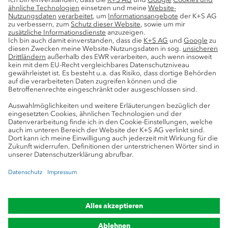
Nachhaltigkeit
Service
Pressekontakte
K+S-Newsletter
K+S Fanshop
Bergbaulexikon
myK+S Kundenportal
Datenschutz
Cookie-Einstellungen
Impressum
Compliance
Markenhinweis