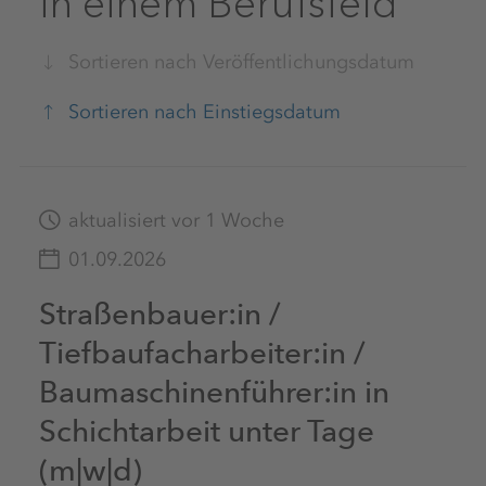
Suche
Sortieren nach Veröffentlichungsdatum
Sortieren nach Einstiegsdatum
Länder & Standorte
aktualisiert vor 1 Woche
01.09.2026
Straßenbauer:in /
Einstiegslevel
Tiefbaufacharbeiter:in /
Brasilien
(0)
Baumaschinenführer:in in
Deutschland
(13)
Schichtarbeit unter Tage
Berufsfelder
Berufseinsteiger:innen
(2)
(m|w|d)
Alle Standorte
Frankreich
(0)