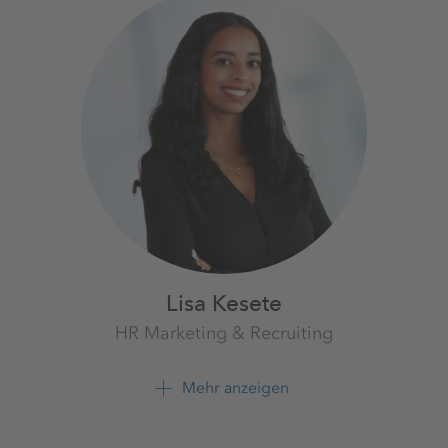
Lisa Kesete
HR Marketing & Recruiting
K+S Aktiengesellschaft
Mehr anzeigen
+49 561 9301 2054