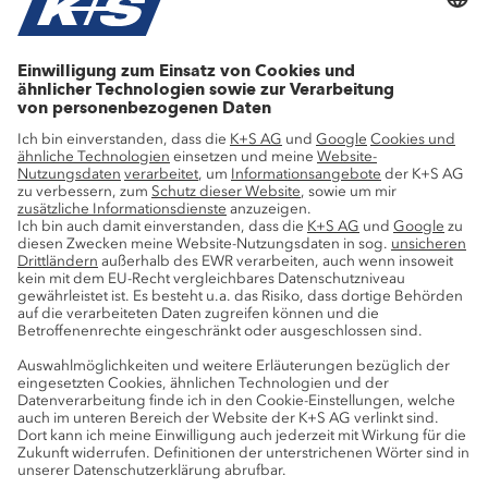
Stellenangebote
Wachstumsprojekte
Innovation
Nachhaltigkeit
Service
Pressekontakte
K+S-Newsletter
K+S Fanshop
Bergbaulexikon
myK+S Kundenportal