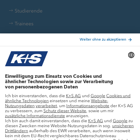
Studierende
Trainees
Aktuelle Themen
Stellenangebote
Wachstumsprojekte
Innovation
Nachhaltigkeit
Service
Pressekontakte