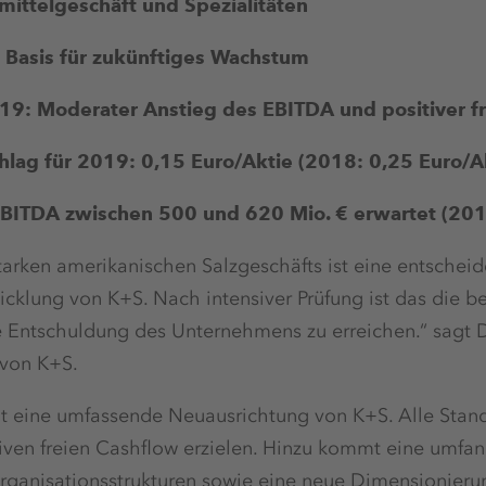
ittelgeschäft und Spezialitäten
le Basis für zukünftiges Wachstum
19: Moderater Anstieg des EBITDA und positiver f
lag für 2019: 0,15 Euro/Aktie (2018: 0,25 Euro/A
EBITDA zwischen 500 und 620 Mio. € erwartet (201
starken amerikanischen Salzgeschäfts ist eine entsche
wicklung von K+S. Nach intensiver Prüfung ist das die b
e Entschuldung des Unternehmens zu erreichen.“ sagt D
 von K+S.
gt eine umfassende Neuausrichtung von K+S. Alle Stan
tiven freien Cashflow erzielen. Hinzu kommt eine umfa
Organisationsstrukturen sowie eine neue Dimensionieru