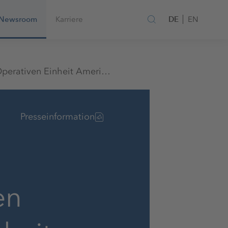
DE
Newsroom
Karriere
EN
K+S treibt den vollständigen Verkauf der Operativen Einheit Americas voran und richtet das Unternehmen neu aus
Presseinformation
en