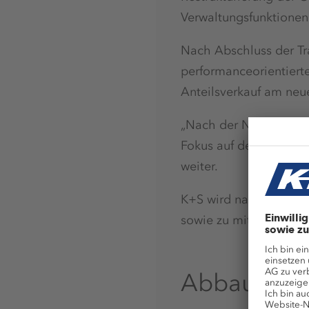
Verwaltungsfunktionen
Nach Abschluss der Tra
performanceorientierte
Anteilsverkauf am neue
„Nach der Neuaufstell
Fokus auf den Ausbau d
weiter.
K+S wird nach dem Sign
sowie zu mittelfristig
Abbau der 