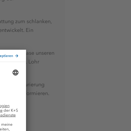
attung zum schlanken,
ntwickelt. Ein
Wachstumsphase unseren
ten“, so Dr. Lohr
n Restrukturierung
eschäfts informieren.