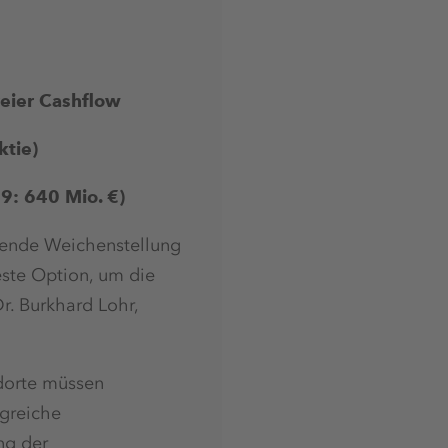
reier Cashflow
ktie)
9: 640 Mio. €)
idende Weichenstellung
este Option, um die
r. Burkhard Lohr,
dorte müssen
ngreiche
ng der