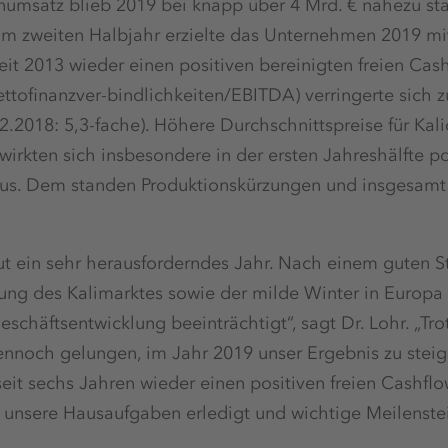
numsatz blieb 2019 bei knapp über 4 Mrd. € nahezu stab
zweiten Halbjahr erzielte das Unternehmen 2019 mit
seit 2013 wieder einen positiven bereinigten freien Cas
ttofinanzver-bindlichkeiten/EBITDA) verringerte sich
12.2018: 5,3-fache). Höhere Durchschnittspreise für Kal
wirkten sich insbesondere in der ersten Jahreshälfte pos
us. Dem standen Produktionskürzungen und insgesamt
ut ein sehr herausforderndes Jahr. Nach einem guten St
g des Kalimarktes sowie der milde Winter in Europa 
schäftsentwicklung beeinträchtigt“, sagt Dr. Lohr. „Tro
ennoch gelungen, im Jahr 2019 unser Ergebnis zu steig
eit sechs Jahren wieder einen positiven freien Cashflow
 unsere Hausaufgaben erledigt und wichtige Meilenstei