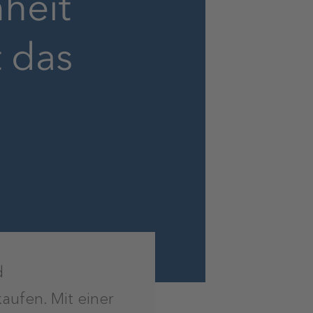
heit
t das
d
aufen. Mit einer