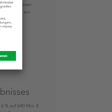
n nächsten zwei
tzungen für ein
bnisses
6 % auf 640 Mio. €