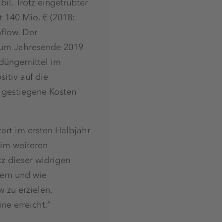
il. Trotz eingetrübter
 140 Mio. € (2018:
hflow. Der
 zum Jahresende 2019
idüngemittel im
itiv auf die
 gestiegene Kosten
art im ersten Halbjahr
im weiteren
tz dieser widrigen
ern und wie
 zu erzielen.
ne erreicht.“