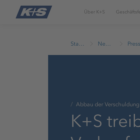
Über K+S
Geschäftsf
Startseite
Newsroom
Abbau der Verschuldung 
K+S trei