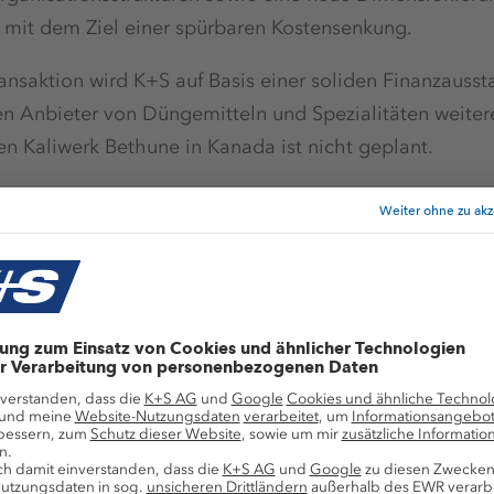
 mit dem Ziel einer spürbaren Kostensenkung.
nsaktion wird K+S auf Basis einer soliden Finanzausst
n Anbieter von Düngemitteln und Spezialitäten weitere
n Kaliwerk Bethune in Kanada ist nicht geplant.
ung von K+S richten wir in der sich anschließenden 
es ertragsstarken Geschäfts mit Düngemittelspezialitä
ing über Einzelheiten zur Transaktion, zur notwendige
en Optionen für die Entwicklung des neu aufgestellten G
Verschuldung