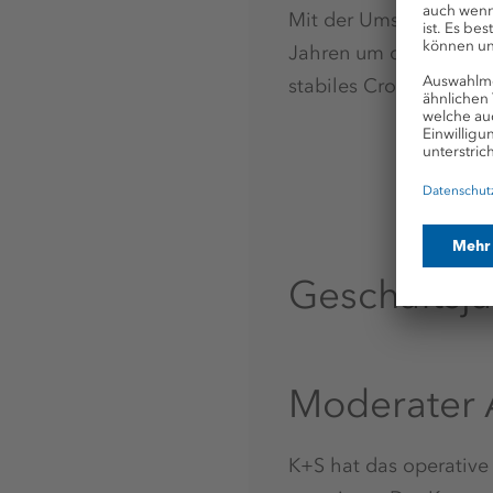
Mit der Umsetzung all
Jahren um deutlich me
stabiles Cross Over Ra
Geschäftsj
Moderater 
K+S hat das operative