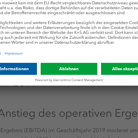
er Maßnahmen wird ein Abbau der Verschuldung in de
hr als 2 Mrd. € möglich. Zugleich werden die Vorausse
ting geschaffen.
ahr 2019
Anstieg des operativen Erge
 Ergebnis (EBITDA) im Geschäftsjahr 2019 moderat um 