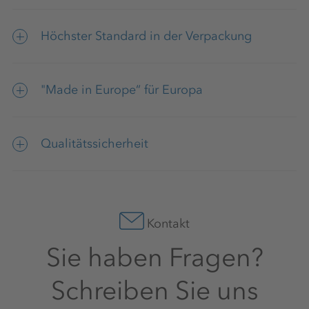
Höchster Standard in der Verpackung
Flexible Gebindegrößen (25kg und Big Bags)
"Made in Europe“ für Europa
auf Europaletten
Kein Zoll dank Freihandelsabkommen
Qualitätssicherheit
zwischen Serbien, der Türkei und der EU
Dank integrierter Produktion in die
Phosphorsäure und langjähriger Expertise
Kontakt
Sie haben Fragen?
Schreiben Sie uns