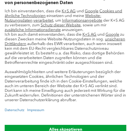
Webinare
Video-Tutorials
1x1 der Mangelsymptome
Liebig-Nährstoff-Kalkulator
Nährstoffumrechner
Landwirtschaftliches Know-how
Forschung
Beratung
Datenschutz
Cookie-Einstellungen
Impressum