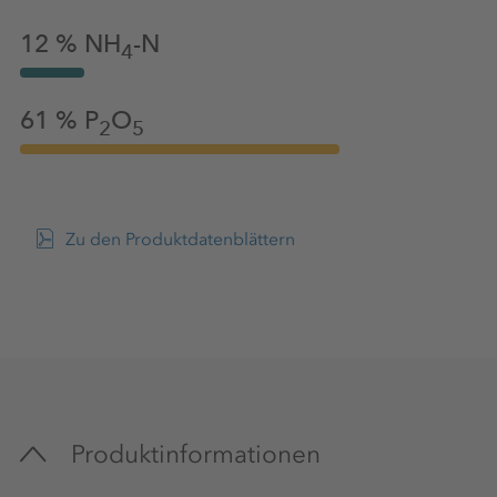
12 %
NH
-N
4
61 %
P
O
2
5
Zu den Produktdatenblättern
Produktinformationen