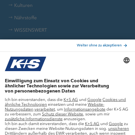
Kulturen
Nährstoffe
WISSENSWERT
Broschüren
Wissen erleben und anwenden
Podcast
Webinare
Video-Tutorials
1x1 der Mangelsymptome
Liebig-Nährstoff-Kalkulator