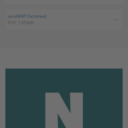
Dachträger aus Holz erwiesen.
Nährstoffbedarf
soluMAP Factsheet
Temperatur
PDF, 1,05MB
Substrat
Blattapplikation
Blattapplikation ergänzend zur
Bodenapplikation empfohlen.
Bei älteren Blättern oder toleranten Kulturen
in 1-3%iger Konzentration einsetzen.
Die empfohlene Konzentration bei