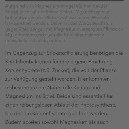
Aufgrund von Magnesiummangel können bei der
Sojapflanze auf der linken Seite (– Mg) nicht genug
Kohlenhydrate der Photosynthese zu den Wurzeln
transportiert werden. Daher ist das Wurzelwachstum
gegenüber der gut mit Magnesium versorgten Pflanze (+
Mg) gehemmt und auch die Knöllchenbakterien
entwickeln sich nicht optimal.
Im Gegenzug zur Stickstofffixierung benötigen die
Knöllchenbakterien für ihre eigene Ernährung
Kohlenhydrate (z.B. Zucker), die von der Pflanze
zur Verfügung gestellt werden. Hier kommen
insbesondere die Nährstoffe Kalium und
Magnesium ins Spiel. Beide sind essentiell für
einen reibungslosen Ablauf der Photosynthese,
bei der die Kohlenhydrate gebildet werden.
Zudem spielen sowohl Magnesium als auch