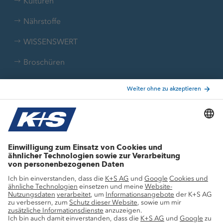
Kulturen
Nährstoffe
WISSENSWERT
Broschüren
Wissen erleben und anwenden
Podcast
Webinare
Video-Tutorials
1x1 der Mangelsymptome
Liebig-Nährstoff-Kalkulator
Nährstoffumrechner