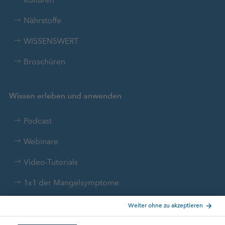
Nährstoffe
WISSENSWERT
Broschüren
Wissen erleben und anwenden
Podcast
Webinare
Video-Tutorials
1x1 der Mangelsymptome
Liebig-Nährstoff-Kalkulator
Nährstoffumrechner