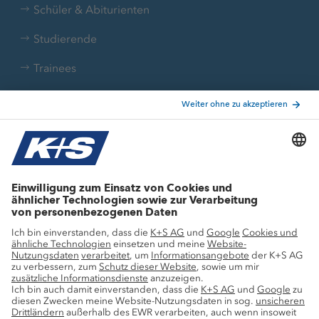
Schüler & Abiturienten
Studierende
Trainees
Aktuelle Themen
Stellenangebote
Wachstumsprojekte
Innovation
Nachhaltigkeit
Service