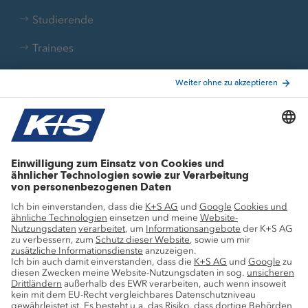
Studierende
Trainees
Aktuelle Themen
Stellenangebote
Wachstumsprojekte
Innovation
Nachhaltigkeit
Service
Pressekontakte